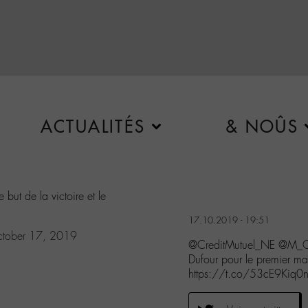
ACTUALITÉS
& NOÛS
 but de la victoire et le
17.10.2019 - 19:51
tober 17, 2019
@CreditMutuel_NE @M_Che
Dufour pour le premier mat
https://t.co/53cE9Kiq0