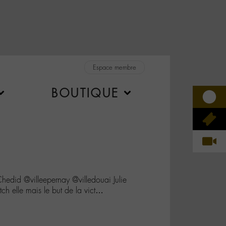
Espace membre
BOUTIQUE
did @villeepernay @villedouai Julie
ch elle mais le but de la vict…
n