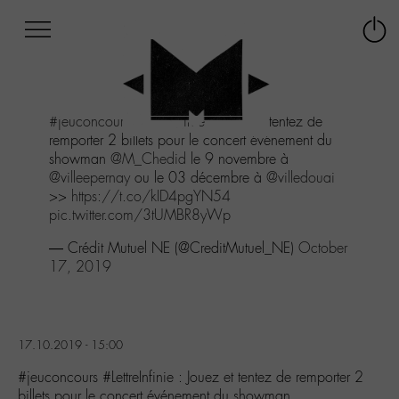
Afficher
Panneau de gestion des cookies
Labo
Connex
-
le
M-
menu
Aller
#jeuconcours
#LettreInfinie
: Jouez et tentez de
au
remporter 2 billets pour le concert événement du
menu
showman
@M_Chedid
le 9 novembre à
Aller
@villeepernay
ou le 03 décembre à
@villedouai
au
>>
https://t.co/kID4pgYN54
contenu
pic.twitter.com/3tUMBR8yWp
Aller
à
— Crédit Mutuel NE (@CreditMutuel_NE)
October
la
17, 2019
recherche
17.10.2019 - 15:00
#jeuconcours #LettreInfinie : Jouez et tentez de remporter 2
billets pour le concert événement du showman