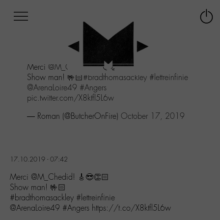
Afficher
Panneau de gestion des cookies
Labo
Connex
-
le
M-
menu
Aller
Merci
@M_Chedid
! 🎸😎👏🏻
au
Show man! 🤟🏻
#bradthomasackley
#lettreinfinie
menu
@ArenaLoire49
#Angers
Aller
pic.twitter.com/X8ktfl5L6w
au
contenu
— Roman (@ButcherOnFire)
October 17, 2019
Aller
à
la
recherche
17.10.2019 - 07:42
Merci @M_Chedid! 🎸😎👏🏻
Show man! 🤟🏻
#bradthomasackley #lettreinfinie
@ArenaLoire49 #Angers https://t.co/X8ktfl5L6w