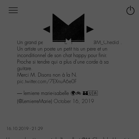
Afficher
Panneau de gestion des cookies
Labo
Connex
-
le
M-
menu
Aller
Un grand petit concert de l'excellent
@M_Chedid
.
au
Un artiste un poète un petit fils un père et un
menu
inconditionnel de son chat happy pour finir.
Aller
Proche si tendre qui a plus d'une corde à sa
au
guitare.
contenu
Merci M. Disons non à la N.
Aller
pic.twitter.com/7EXnuA6e0F
à
la
— lemierre marie-isabelle 🌍🚲 🏰🇺🇦
recherche
(@LemierreMarie)
October 16, 2019
16.10.2019 - 21:29