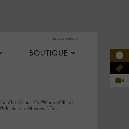
Espace membre
BOUTIQUE
@SebThill @France2tv @SansonOfficiel
claraluciani @LavoineOfficiel…
C