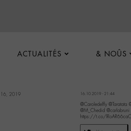
ACTUALITÉS
& NOÛS
 16, 2019
16.10.2019 - 21:44
@Caroledelfly @Taratata 
@M_Chedid @carlabruni @
https://t.co/lRoAR66ca