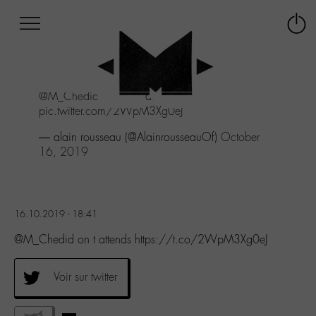
Afficher
Panneau de gestion des cookies
Labo
Connex
-
le
M-
menu
Aller
@M_Chedid
on t attends
au
pic.twitter.com/2WpM3Xg0eJ
menu
Aller
— alain rousseau (@AlainrousseauOf)
October
au
16, 2019
contenu
Aller
à
la
16.10.2019 - 18:41
recherche
@M_Chedid on t attends https://t.co/2WpM3Xg0eJ
Voir sur twitter