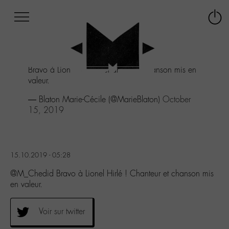
Afficher
Panneau de gestion des cookies
Labo
Connex
-
le
M-
menu
Aller
Bravo à Lionel Hirlé ! Chanteur et chanson mis en
au
valeur.
menu
Aller
— Blaton Marie-Cécile (@MarieBlaton)
October
au
15, 2019
contenu
Aller
à
la
15.10.2019 - 05:28
recherche
@M_Chedid Bravo à Lionel Hirlé ! Chanteur et chanson mis
en valeur.
Voir sur twitter