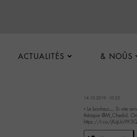
ACTUALITÉS
& NOÛS
14.10.2019 - 10:23
« Le bonheur… Si vite arriv
thérapie @M_Chedid. On
https://t.co/jKqUoYtY3