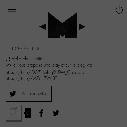
Afficher
Panneau de gestion des cookies
Labo
Connex
-
le
M-
menu
Aller
au
menu
11.10.2019 - 11:42
Aller
au
📀 Hello chers twittos !
contenu
✍️ Je vous propose une playlist sur le blog via
Aller
https://t.co/O07Hjhhiq9 @M_Chedid…
à
https://t.co/AAZeu7WJ3T
la
recherche
Voir sur twitter
0