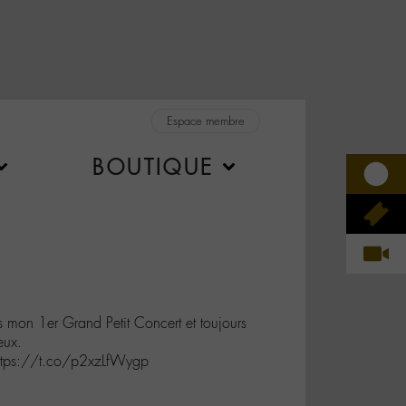
Espace membre
BOUTIQUE
on 1er Grand Petit Concert et toujours
eux.
ttps://t.co/p2xzLfWygp