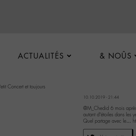
ACTUALITÉS
& NOÛS
it Concert et toujours
10.10.2019 - 21:44
@M_Chedid 6 mois après m
autant d’étoiles dans les y
Quel partage avec le… h