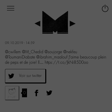
Afficher
Panneau de gestion des cookies
Labo
Connex
-
le
M-
menu
Aller
au
menu
09.10.2019 - 14:59
Aller
au
@cwillem @M_Chedid @soujorge @nekfeu
contenu
@ToumaniDiabate @ibrahim_maalouf J’aime beaucoup plein
Aller
de peps et de joie! Il… https://t.co/JkNi85D0oo
à
la
Voir sur twitter
recherche
0