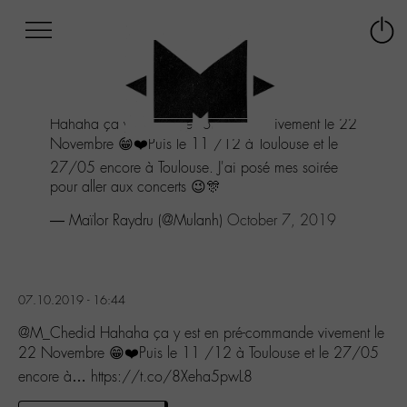
Afficher
Panneau de gestion des cookies
Labo
Connex
-
le
M-
menu
Aller
Hahaha ça y est en pré-commande vivement le 22
au
Novembre 😁❤️Puis le 11 /12 à Toulouse et le
menu
Aller
27/05 encore à Toulouse. J'ai posé mes soirée
au
pour aller aux concerts 😉🎊
contenu
— Maïlor Raydru (@Mulanh)
October 7, 2019
Aller
à
la
recherche
07.10.2019 - 16:44
@M_Chedid Hahaha ça y est en pré-commande vivement le
22 Novembre 😁❤️Puis le 11 /12 à Toulouse et le 27/05
encore à… https://t.co/8Xeha5pwL8