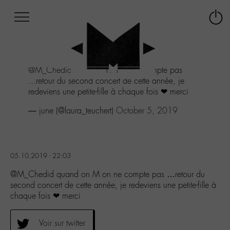
Afficher
Panneau de gestion des cookies
Labo
Connex
-
le
M-
menu
Aller
@M_Chedid
quand on M on ne compte pas
au
...retour du second concert de cette année, je
menu
redeviens une petite-fille à chaque fois ❤ merci
Aller
au
— june (@laura_teuchert)
October 5, 2019
contenu
Aller
à
la
05.10.2019 - 22:03
recherche
@M_Chedid quand on M on ne compte pas …retour du
second concert de cette année, je redeviens une petite-fille à
chaque fois ❤ merci
Voir sur twitter