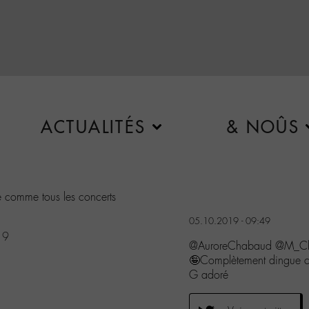
ACTUALITÉS
& NOÛS
 comme tous les concerts
05.10.2019 - 09:49
19
@AuroreChabaud @M_Ched
🤪Complètement dingue c
G adoré