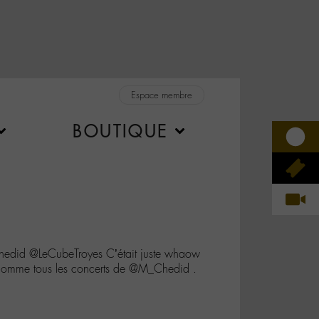
Espace membre
BOUTIQUE
id @LeCubeTroyes C’était juste whaow
omme tous les concerts de @M_Chedid .