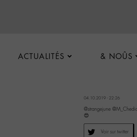
ACTUALITÉS
& NOÛS
04.10.2019 - 22:26
@strangejune @M_Chedid
😍
Voir sur twitter