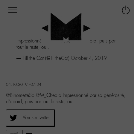
Afficher
Panneau de gestion des cookies
Labo
Connex
-
le
M-
menu
Aller
Impressionné par sa générosité, d'abord, puis par
au
tout le reste, oui.
menu
Aller
— Till the Cat (@TilltheCat)
October 4, 2019
au
contenu
Aller
à
04.10.2019 - 07:34
la
recherche
@BinometteSo @M_Chedid Impressionné par sa générosité,
d’abord, puis par tout le reste, oui.
Voir sur twitter