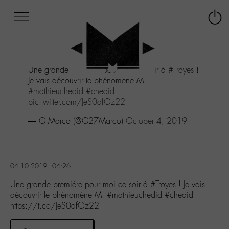
Afficher
Panneau de gestion des cookies
Labo
Connex
-
le
M-
menu
Aller
Une grande première pour moi ce soir à
#Troyes
!
au
Je vais découvrir le phénomène M!
menu
#mathieuchedid
#chedid
Aller
pic.twitter.com/JeS0dfOz22
au
contenu
— G.Marco (@G27Marco)
October 4, 2019
Aller
à
la
recherche
04.10.2019 - 04:26
Une grande première pour moi ce soir à #Troyes ! Je vais
découvrir le phénomène M! #mathieuchedid #chedid
https://t.co/JeS0dfOz22