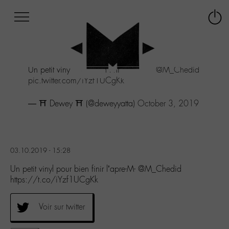
Afficher
Panneau de gestion des cookies
Labo
Connex
-
le
M-
menu
Aller
Un petit vinyl pour bien finir l'apre-M-
@M_Chedid
au
pic.twitter.com/iYzf1UCgKk
menu
Aller
— ⛩ Dewey ⛩ (@deweyyatta)
October 3, 2019
au
contenu
Aller
à
la
03.10.2019 - 15:28
recherche
Un petit vinyl pour bien finir l’apre-M- @M_Chedid
https://t.co/iYzf1UCgKk
Voir sur twitter