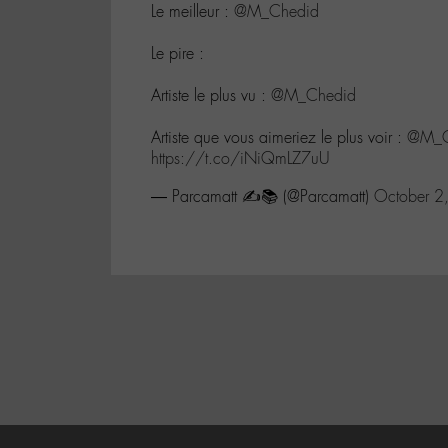
Le meilleur :
@M_Chedid
Le pire :
Artiste le plus vu :
@M_Chedid
Artiste que vous aimeriez le plus voir :
@M_C
https://t.co/iNiQmLZ7uU
— Parcamatt ✍️📚 (@Parcamatt)
October 2