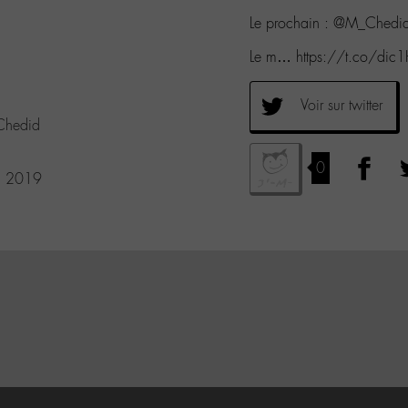
Le prochain : @M_Chedi
Le m… https://t.co/di
Voir sur twitter
hedid
0
, 2019