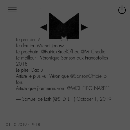
Afficher
Panneau de gestion des cookies
Labo
Connex
-
le
M-
menu
Aller
Le premier: Mozart l'Opéra Rock
au
Le dernier: Michel Jonasz
menu
Le prochain: @PatrickBruelOff ou
@M_Chedid
Aller
Le meilleur : Véronique Sanson aux Francofolies
au
2018
contenu
Le pire: Dadju
Aller
Artiste le plus vu: Véronique
@SansonOfficiel
5
à
fois
la
Artiste que j'aimerais voir:
@MICHELPOLNAREFF
recherche
— Samuel de Loth (@S_D_L__)
October 1, 2019
01.10.2019 - 19:18