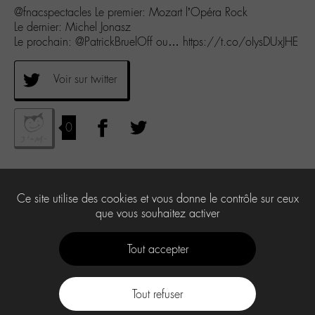
@fnacspectacles Le premier: Mozart l’Opéra Rock
Le dernier: Michel Jonasz
Le prochain: @PatrickBruelOff ou… https://t.co/oIysDUxJHE
Voir sur twitter
0
Ce site utilise des cookies et vous donne le contrôle sur ceux
que vous souhaitez activer
Tout accepter
Tout refuser