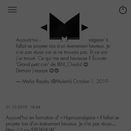
Afficher
Panneau de gestion des cookies
Labo
Connex
-
le
M-
menu
Aller
Aujourd'hui en formation d' "Hypnoanalgesie" Il
au
fallait se projeter lors d'un événement heureux. Je
menu
n'ai pas réussi car je ne trouvais pas. Et ce soir
Aller
j'ai trouvé. Ce qui me rend heureuse ? Écouter
au
"Grand petit con" de
@M_Chedid
😊
contenu
Demain j'essaye 😉😍
Aller
à
— Maïlor Raydru (@Mulanh)
October 1, 2019
la
recherche
01.10.2019 - 18:44
Aujourd’hui en formation d’ « Hypnoanalgesie » Il fallait se
projeter lors d’un événement heureux. Je n’ai pas réussi…
https://t.co/Fl83tFHUAC