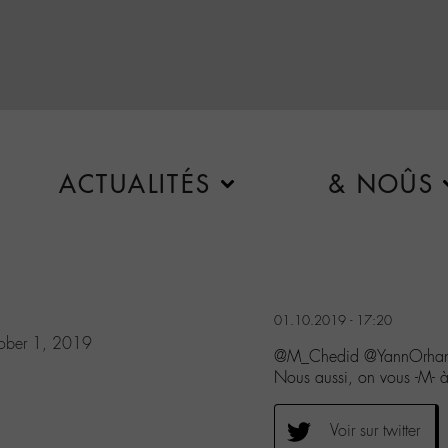
ACTUALITÉS
& NOÛS
01.10.2019 - 17:20
ober 1, 2019
@M_Chedid @YannOrhan Me
Nous aussi, on vous -M- à 
Voir sur twitter