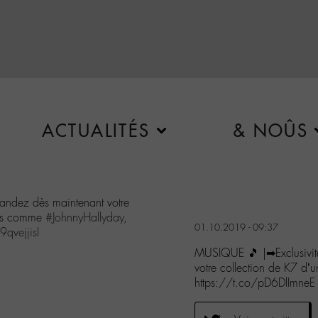
ACTUALITÉS
& NOÛS
ndez dès maintenant votre
érés comme
#JohnnyHallyday
,
01.10.2019 - 09:37
9qvejjisI
MUSIQUE 🎵 |➡Exclusivi
votre collection de K7 d’u
https://t.co/pD6DlImneE