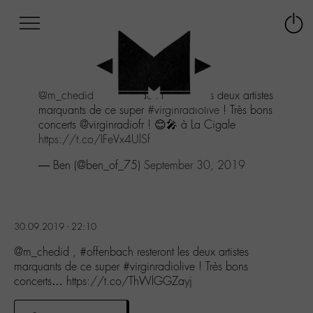
Afficher
Panneau de gestion des cookies
Labo
Connex
-
le
M-
menu
Aller
@m_chedid
,
#offenbach
resteront les deux artistes
au
marquants de ce super
#virginradiolive
! Très bons
menu
concerts @virginradiofr ! 😊🎤 à La Cigale
Aller
https://t.co/IFeVx4UlSf
au
contenu
— Ben (@ben_of_75)
September 30, 2019
Aller
à
la
recherche
30.09.2019 - 22:10
@m_chedid , #offenbach resteront les deux artistes
marquants de ce super #virginradiolive ! Très bons
concerts… https://t.co/ThWlGGZayj