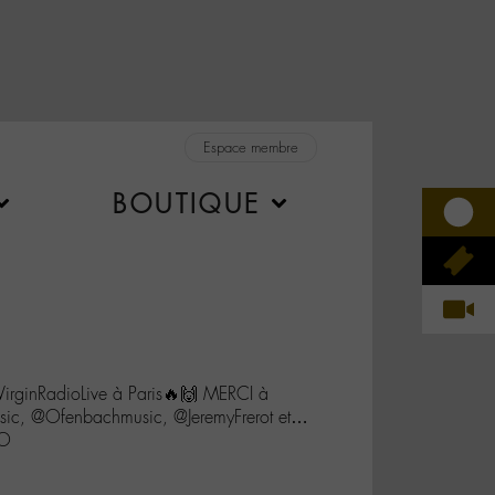
Espace membre
BOUTIQUE
irginRadioLive à Paris🔥🙌 MERCI à
c, @Ofenbachmusic, @JeremyFrerot et…
8O