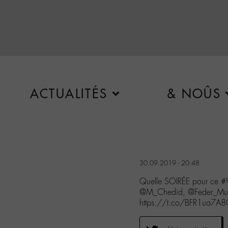
ACTUALITÉS
& NOÛS
30.09.2019 - 20:48
Quelle SOIRÉE pour ce #V
@M_Chedid, @Feder_Musi
https://t.co/BFR1ua7A