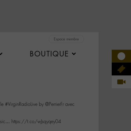
Espace membre
BOUTIQUE
le #VirginRadioLive by @PerrierFr avec
sic… https://t.co/wJsqyqey04