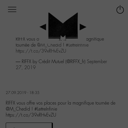
Afficher
Panneau de gestion des cookies
Labo
Connex
-
le
M-
menu
Aller
RIFFX vous offre vos places pour la magnifique
au
tournée de
@M_Chedid
!
#LettreInfinie
menu
https://t.co/39xRHvEvZU
Aller
au
— RIFFX by Crédit Mutuel (@RIFFX_fr)
September
contenu
27, 2019
Aller
à
la
recherche
27.09.2019 - 18:35
RIFFX vous offre vos places pour la magnifique tournée de
@M_Chedid ! #LettreInfinie
https://t.co/39xRHvEvZU