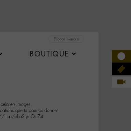
Espace membre
BOUTIQUE
cela en images.
ications que tu pourras donner.
ps://t.co/choSgmQo74