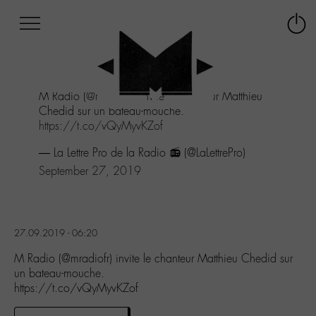
Afficher
Panneau de gestion des cookies
Labo
Connex
-
le
M-
menu
Aller
M Radio (
@mradiofr
) invite le chanteur Matthieu
au
Chedid sur un bateau-mouche.
menu
https://t.co/vQyMyvKZof
Aller
au
— La Lettre Pro de la Radio 📻 (@LaLettrePro)
contenu
September 27, 2019
Aller
à
la
recherche
27.09.2019 - 06:20
M Radio (@mradiofr) invite le chanteur Matthieu Chedid sur
un bateau-mouche.
https://t.co/vQyMyvKZof