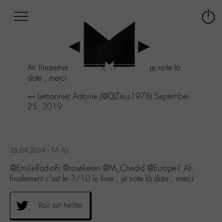
Afficher
Panneau de gestion des cookies
Labo
Connex
-
le
M-
menu
Aller
Ah finalement c'est le 3/10 le livre , je note là
au
date , merci
menu
Aller
— Lemonnier Antoine (@DJZeus1978)
September
au
25, 2019
contenu
Aller
à
la
25.09.2019 - 17:10
recherche
@EmilieRadioFr @rosekeren @M_Chedid @Europe1 Ah
finalement c’est le 3/10 le livre , je note là date , merci
Voir sur twitter