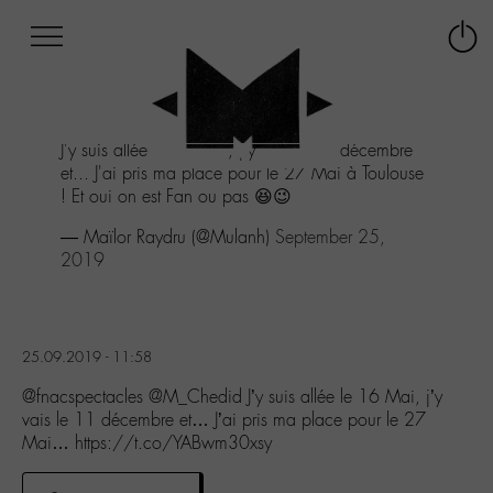
Afficher
Panneau de gestion des cookies
Labo
Connex
-
le
M-
menu
Aller
J'y suis allée le 16 Mai, j'y vais le 11 décembre
au
et... J'ai pris ma place pour le 27 Mai à Toulouse
menu
! Et oui on est Fan ou pas 😆😉
Aller
au
— Maïlor Raydru (@Mulanh)
September 25,
contenu
2019
Aller
à
la
recherche
25.09.2019 - 11:58
@fnacspectacles @M_Chedid J’y suis allée le 16 Mai, j’y
vais le 11 décembre et… J’ai pris ma place pour le 27
Mai… https://t.co/YABwm30xsy