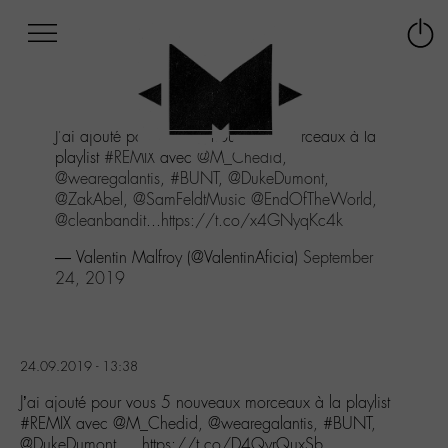
Afficher
Panneau de gestion des cookies
Labo
Connex
-
le
M-
menu
Aller
J'ai ajouté pour vous 5 nouveaux morceaux à la
au
playlist
#REMIX
avec
@M_Chedid
,
menu
@wearegalantis
,
#BUNT
,
@DukeDumont
,
Aller
@ZakAbel
,
@SamFeldtMusic
@EndOfTheWorld
,
au
@cleanbandit
...
https://t.co/x4GNyqKc4k
contenu
Aller
— Valentin Malfroy (@ValentinAficia)
September
à
24, 2019
la
recherche
24.09.2019 - 13:38
J’ai ajouté pour vous 5 nouveaux morceaux à la playlist
#REMIX avec @M_Chedid, @wearegalantis, #BUNT,
@DukeDumont,… https://t.co/D4QyrQuxSb