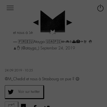
Afficher
Panneau de gestion des cookies
Labo
Connex
-
le
M-
menu
Aller
et nous à Strasbourg on pue ? 😉
au
menu
— 🇫🇷🇪🇺Atayga 🇺🇦🇵🇸✏️🚲⚕️🚑🏥⚰️🤘 🤚
Aller
🔼✋ (@atayga_)
September 24, 2019
au
contenu
Aller
à
la
24.09.2019 - 10:25
recherche
@M_Chedid et nous à Strasbourg on pue ? 😉
Voir sur twitter