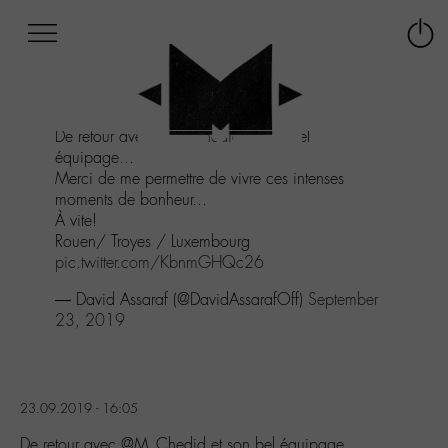
Afficher
Panneau de gestion des cookies
Labo
Connex
-
le
M-
menu
Aller
De retour avec
@M_Chedid
et son bel
au
équipage...
menu
Merci de me permettre de vivre ces intenses
Aller
moments de bonheur...
au
À vite!
contenu
Rouen/ Troyes / Luxembourg
Aller
pic.twitter.com/KbnmGHQc26
à
la
— David Assaraf (@DavidAssarafOff)
September
recherche
23, 2019
23.09.2019 - 16:05
De retour avec @M_Chedid et son bel équipage…