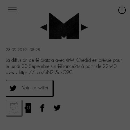
Afficher
Panneau de gestion des cookies
Labo
Connex
-
le
M-
menu
Aller
au
menu
23.09.2019 - 08:28
Aller
au
La diffusion de @Taratata avec @M_Chedid est prévue pour
contenu
le Lundi 30 Septembre sur @France2tv à partir de 22h40
Aller
ave… https://t.co/uN2L5qkC9C
à
la
Voir sur twitter
recherche
0