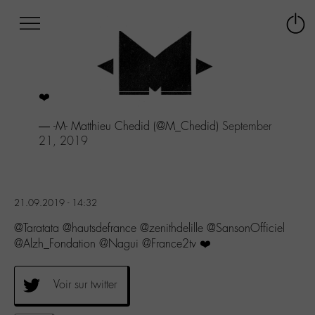
Afficher
Panneau de gestion des cookies
Labo
Connex
-
le
M-
menu
Aller
❤️
au
menu
— -M- Matthieu Chedid (@M_Chedid)
September
Aller
21, 2019
au
contenu
Aller
à
la
21.09.2019 - 14:32
recherche
@Taratata @hautsdefrance @zenithdelille @SansonOfficiel
@Alzh_Fondation @Nagui @France2tv ❤️
Voir sur twitter