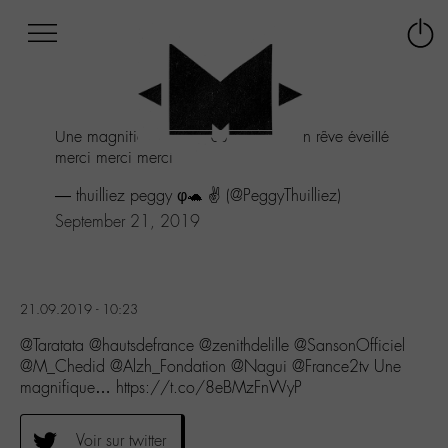
Afficher
Panneau de gestion des cookies
Labo
Connex
-
le
M-
menu
Aller
Une magnifique soirée où j’ai vécu un rêve éveillé
au
merci merci merci
menu
Aller
— thuilliez peggy φ🐢 ✌️ (@PeggyThuilliez)
au
September 21, 2019
contenu
Aller
à
la
recherche
21.09.2019 - 10:23
@Taratata @hautsdefrance @zenithdelille @SansonOfficiel
@M_Chedid @Alzh_Fondation @Nagui @France2tv Une
magnifique… https://t.co/8eBMzFnWyP
Voir sur twitter