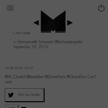
Afficher
Panneau de gestion des cookies
Labo
Connex
-
le
M-
menu
Aller
Can't wait
au
menu
— Emmanuelle Schwartz (@schwartzopals)
Aller
September 19, 2019
au
contenu
Aller
à
19.09.2019 - 07:47
la
recherche
@M_Chedid @breakbot @DimitriParis @GrandTurn Can’t
wait
Voir sur twitter