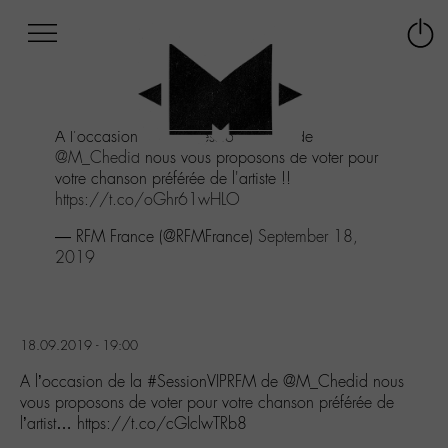
Afficher
Panneau de gestion des cookies
Labo
Connex
-
le
M-
menu
Aller
A l'occasion de la
#SessionVIPRFM
de
au
@M_Chedid
nous vous proposons de voter pour
menu
votre chanson préférée de l'artiste !!
Aller
https://t.co/oGhr61wHLO
au
contenu
— RFM France (@RFMFrance)
September 18,
Aller
2019
à
la
recherche
18.09.2019 - 19:00
A l’occasion de la #SessionVIPRFM de @M_Chedid nous
vous proposons de voter pour votre chanson préférée de
l’artist… https://t.co/cGIclwTRb8