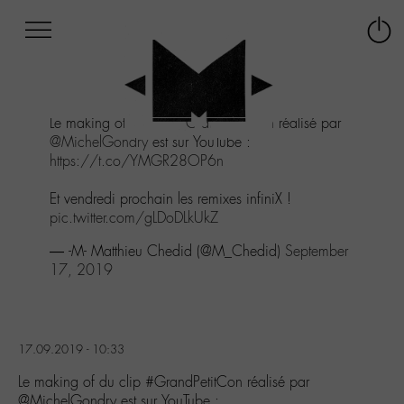
Afficher
Panneau de gestion des cookies
Labo
Connex
-
le
M-
menu
Aller
Le making of du clip
#GrandPetitCon
réalisé par
au
@MichelGondry
est sur YouTube :
menu
https://t.co/YMGR28OP6n
Aller
au
Et vendredi prochain les remixes infiniX !
contenu
pic.twitter.com/gLDoDLkUkZ
Aller
à
— -M- Matthieu Chedid (@M_Chedid)
September
la
17, 2019
recherche
17.09.2019 - 10:33
Le making of du clip #GrandPetitCon réalisé par
@MichelGondry est sur YouTube :