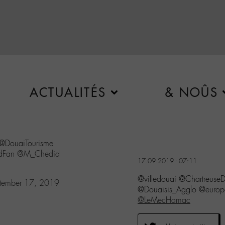
ACTUALITÉS
& NOÛS
DouaiTourisme
dFan
@M_Chedid
17.09.2019 - 07:11
@villedouai @Chartreus
tember 17, 2019
@Douaisis_Agglo @eur
@LeMecHamac