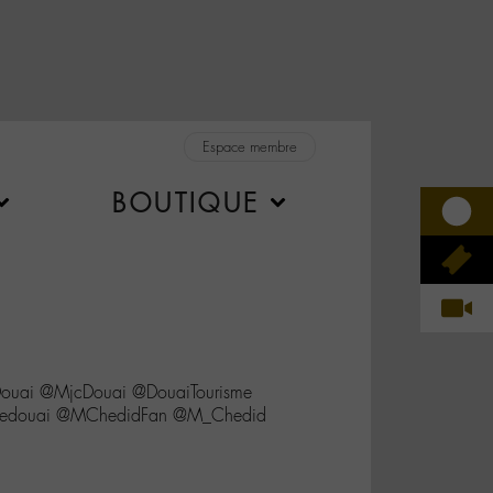
Espace membre
BOUTIQUE
eDouai @MjcDouai @DouaiTourisme
opedouai @MChedidFan @M_Chedid