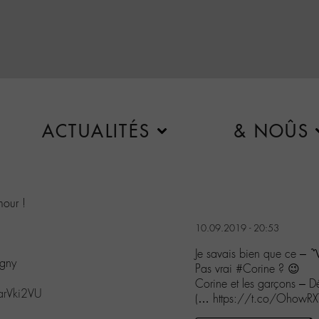
ACTUALITÉS
& NOÛS
mour !
10.09.2019 - 20:53
Je savais bien que ce – 〽
igny
Pas vrai #Corine ? 😉
Corine et les garçons – D
arVki2VU
(… https://t.co/OhowRX