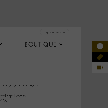
Espace membre
BOUTIQUE
️- n’avait aucun humour !
écollage Express
YlF6