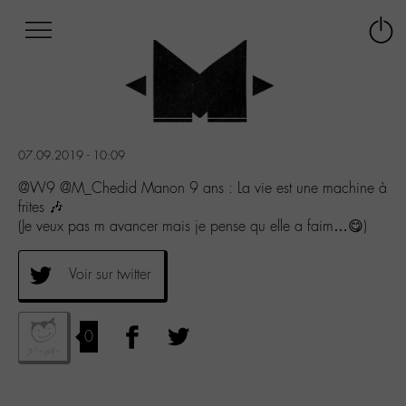
Afficher
Panneau de gestion des cookies
Labo
Connex
-
le
M-
menu
Aller
au
menu
07.09.2019 - 10:09
Aller
au
@W9 @M_Chedid Manon 9 ans : La vie est une machine à
contenu
frites 🎶
Aller
(Je veux pas m avancer mais je pense qu elle a faim…😋)
à
la
Voir sur twitter
recherche
0