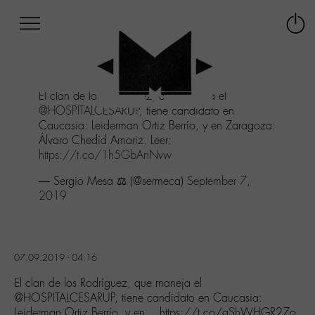
Afficher
Panneau de gestion des cookies
Labo
Connex
-
le
M-
menu
Aller
El clan de los Rodríguez, que maneja el
au
@HOSPITALCESARUP
, tiene candidato en
menu
Caucasia: Leiderman Ortiz Berrío, y en Zaragoza:
Aller
Álvaro Chedid Amariz. Leer:
au
https://t.co/1h5GbAnNvw
contenu
Aller
— Sergio Mesa ⚖️ (@sermeca)
September 7,
à
2019
la
recherche
07.09.2019 - 04:16
El clan de los Rodríguez, que maneja el
@HOSPITALCESARUP, tiene candidato en Caucasia:
Leiderman Ortiz Berrío, y en… https://t.co/aShWHGR27o