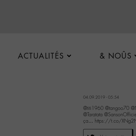
ACTUALITÉS
& NOÛS
04.09.2019 - 05:54
@titi1960 @tangoo70 @N
@Taratata @SansonOffici
ça… https://t.co/XNg2