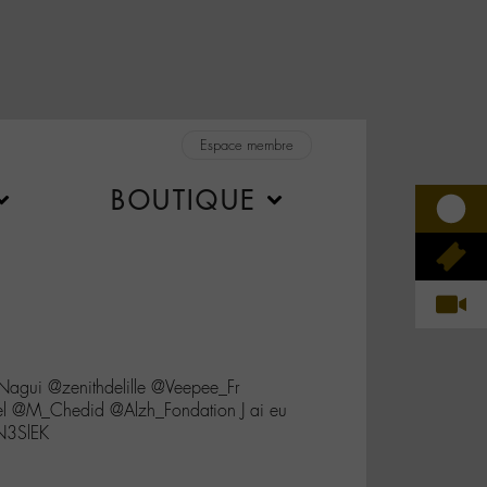
Espace membre
BOUTIQUE
agui @zenithdelille @Veepee_Fr
el @M_Chedid @Alzh_Fondation J ai eu
N3SlEK