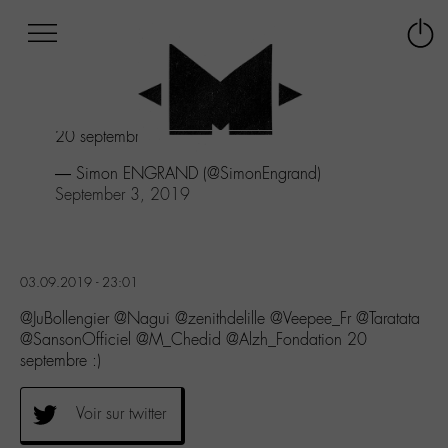
Afficher
Panneau de gestion des cookies
Labo
Connex
-
le
M-
menu
Aller
20 septembre :)
au
menu
— Simon ENGRAND (@SimonEngrand)
Aller
September 3, 2019
au
contenu
Aller
à
03.09.2019 - 23:01
la
recherche
@JuBollengier @Nagui @zenithdelille @Veepee_Fr @Taratata
@SansonOfficiel @M_Chedid @Alzh_Fondation 20
septembre :)
Voir sur twitter