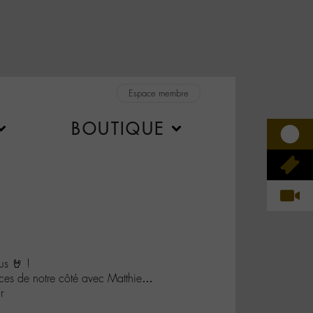
Espace membre
BOUTIQUE
us 🤘 !
ances de notre côté avec Matthie…
r