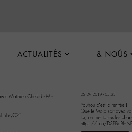
ACTUALITÉS
& NOÛS
02.09.2019 - 05:33
 avec Matthieu Chedid - M -
Youhou c’est la rentrée !
Que le Mojo soit avec vo
AKnIreyC2T
Ici, on met toutes les ch
https://t.co/D3PBoBHNF