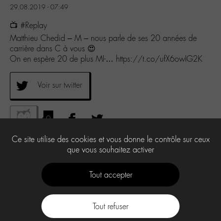
29.08.2019 - 07:49
📺 #Replay
Matthieu Chedid – M – nous parle de ses 20 années de
carrière dans C à vous 😍
On en espère 20 de plus MI-… https://t.co/ufX6owIG2K
Voir sur twitter
0
Ce site utilise des cookies et vous donne le contrôle sur ceux
que vous souhaitez activer
Tout accepter
Tout refuser