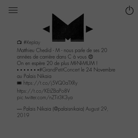
Afficher
Panneau de gestion des cookies
Labo
Connex
-
le
M-
menu
Aller
📺
#Replay
au
menu
Matthieu Chedid - M - nous parle de ses 20
Aller
années de carrière dans C à vous 😍
au
On en espère 20 de plus MI-NI-MUM !
contenu
• • • • • • •
#GrandPetitConcert
le 24 Novembre
Aller
au Palais Nikaia
à
🎟
https://t.co/j5VQ0aTXRy
la
https://t.co/KEtZBaPo8V
recherche
pic.twitter.com/nZTit3K3ya
— Palais Nikaia (@palaisnikaia)
August 29,
2019