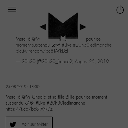
Afficher
Panneau de gestion des cookies
Labo
Connex
-
le
M-
menu
Aller
Merci à
@M_Chedid
et sa fille Billie pour ce
au
moment suspendu 🌙💛
#Live
#20h30ledimanche
menu
pic.twitter.com/bc8TAYkDzl
Aller
au
— 20h30 (@20h30_france2)
August 25, 2019
contenu
Aller
à
la
25.08.2019 - 18:30
recherche
Merci à @M_Chedid et sa fille Billie pour ce moment
suspendu 🌙💛 #Live #20h30ledimanche
https://t.co/bc8TAYkDzl
Voir sur twitter