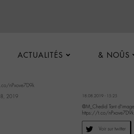
ACTUALITÉS
& NOÛS
/t.co/nPxove7D9k
18, 2019
18.08.2019 - 15:25
@M_Chedid Tant d’images
https://t.co/nPxove7D9k
Voir sur twitter